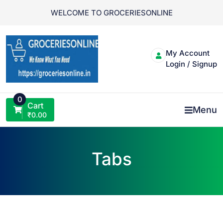
Skip
WELCOME TO GROCERIESONLINE
to
content
My Account
Login / Signup
0
Cart
Menu
₹
0.00
Tabs