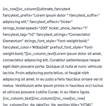
[vc_row][vc_column][ultimate_fancytext
fancytext_prefix=”Lorem ipsum dolor ” fancytext_suffix=”
adipiscing elit.” fancytext_effect=”ticker”
strings_tickerspeed=”200″ ticker_show_items=”1″
fancytext_tag=”h2″ fancytext_strings=”Consectetur
Elementum” strings_font_style=”font-weight:bold;”
fancytext_color=”#0ba2e8″ prefsuf_font_style=”font-
weight:bold;”][vc_column_text]Lorem ipsum dolor sit amet,
consectetur adipiscing elit. Curabitur pellentesque neque
eget diam posuere porta. Quisque ut nulla at nunc vehicula
lacinia. Proin adipiscing porta tellus, ut feugiat nibh
adipiscing sit amet. In eu justo a felis faucibus ornare vel id
metus. Vestibulum ante ipsum primis in faucibus orci luctus
et ultrices posuere cubilia Curae; In eu libero ligula.
[/vc_column_text][/vc_column][/vc_row][vc_row]
[vc_column][vc_tta_tabs][vc_tta_section title=”HTML”