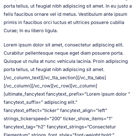
porta tellus, ut feugiat nibh adipiscing sit amet. In eu justo a
felis faucibus ornare vel id metus. Vestibulum ante ipsum
primis in faucibus orci luctus et ultrices posuere cubilia
Curae; In eu libero ligula.
Lorem ipsum dolor sit amet, consectetur adipiscing elit.
Curabitur pellentesque neque eget diam posuere porta.
Quisque ut nulla at nunc vehicula lacinia. Proin adipiscing
porta tellus, ut feugiat nibh adipiscing sit amet.
[/vc_column_text][/vc_tta_section][/vc_tta_tabs]
[/vc_column][/vc_row][vc_row][vc_column]
[ultimate_fancytext fancytext_prefix=”Lorem ipsum dolor ”
fancytext_suffix=” adipiscing elit.”
fancytext_effect=”ticker” fancytext_align=”left”
strings_tickerspeed=”200″ ticker_show_items=”1″
fancytext_tag=”h2″ fancytext_strings=”Consectetur
Elementum” strings_font_style=”font-weight:bold;”